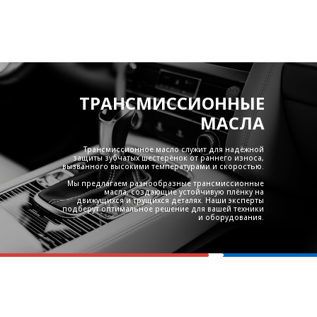
ТРАНСМИССИОННЫЕ
МАСЛА
Трансмиссионное масло служит для надёжной
защиты зубчатых шестерёнок от раннего износа,
вызванного высокими температурами и скоростью.
Мы предлагаем разнообразные трансмиссионные
масла, создающие устойчивую плёнку на
движущихся и трущихся деталях. Наши эксперты
подберут оптимальное решение для вашей техники
и оборудования.